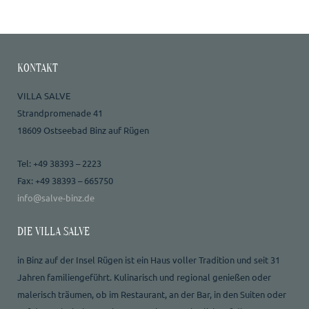
KONTAKT
VILLA SALVE
Strandpromenade 41
18609 Ostseebad Binz auf Rügen
Tel: +49 38393 – 2223
Fax: +49 38393 – 665750
info@salve-binz.de
DIE VILLA SALVE
in Binz auf der Insel Rügen ist ein Haus voller Tradition und seit 31
Jahren familiengeführt. Kulinarisch und regional genießen oder
malerisch träumen, ob im Restaurant, an der Bar, in den Suiten oder