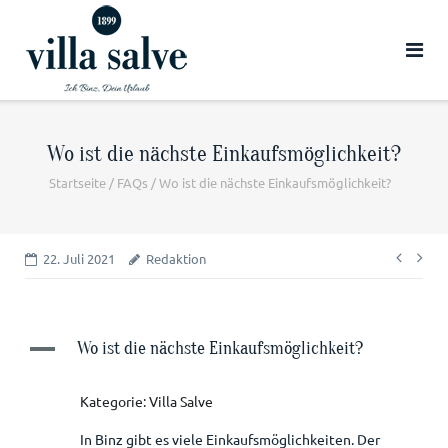
zum
Hotel
Angebot
Wo ist die nächste Einkaufsmöglichkeit?
Startseite
/
FAQs
/
Wo ist die nächste Einkaufsmöglichkeit?
Beitra
22. Juli 2021
Redaktion
A
Wo ist die nächste Einkaufsmöglichkeit?
Kategorie: Villa Salve
In Binz gibt es viele Einkaufsmöglichkeiten. Der