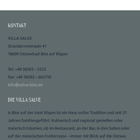
KONTAKT
VILLA SALVE
Strandpromenade 41
18609 Ostseebad Binz auf Rügen
Tel: +49 38393 – 2223
Fax: +49 38393 – 665750
info@salve-binz.de
DIE VILLA SALVE
in Binz auf der Insel Rügen ist ein Haus voller Tradition und seit 31
Jahren familiengeführt. Kulinarisch und regional genießen oder
malerisch träumen, ob im Restaurant, an der Bar, in den Suiten oder
auf der malerischen Freiterrasse – immer mit Blick auf die Ostsee.