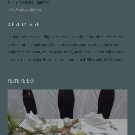
Fax: +49 38393 – 665750
info@salve-binz.de
DIE VILLA SALVE
in Binz auf der Insel Rügen ist ein Haus voller Tradition und seit 31
Jahren familiengeführt. Kulinarisch und regional genießen oder
malerisch träumen, ob im Restaurant, an der Bar, in den Suiten oder
auf der malerischen Freiterrasse – immer mit Blick auf die Ostsee.
FESTE FEIERN