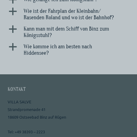
a
Wie ist der Fahrplan der Kleinbahn/
Rasenden Roland und wo ist der Bahnhof?
a
Kann man mit dem Schiff von Binz zum
Königsstuhl?
a
Wie komme ich am besten nach
Hiddensee?
KONTAKT
VILLA SALVE
Strandpromenade 41
18609 Ostseebad Binz auf Rügen
Tel: +49 38393 – 2223