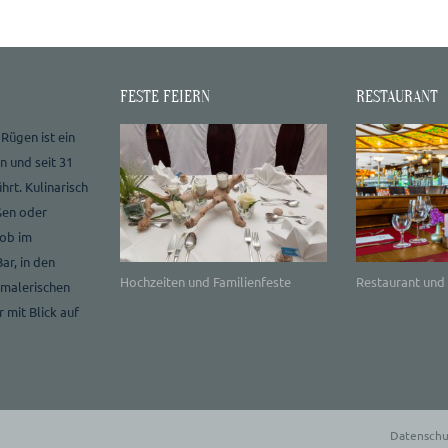
FESTE FEIERN
RESTAURANT
 Rügen ist ein
n und seit 31
hrt. Kulinarisch
ßen oder
 ob im
ar, in den
Hochzeiten und Familienfeste
Restaurant und 
 malerischen
 mit Blick auf
Datenschu