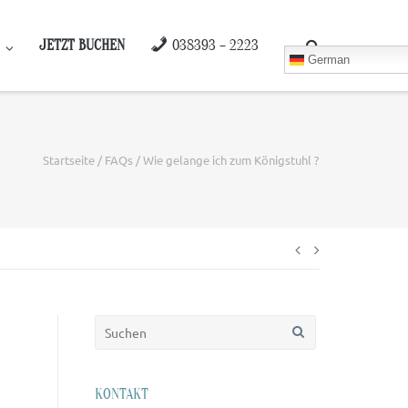
JETZT BUCHEN
038393 – 2223
German
Startseite
/
FAQs
/
Wie gelange ich zum Königstuhl ?
Beitragsnaviga
Suchen
nach:
KONTAKT