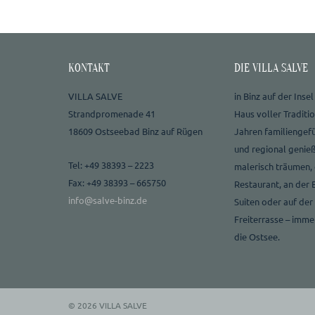
KONTAKT
DIE VILLA SALVE
VILLA SALVE
in Binz auf der Insel
Strandpromenade 41
Haus voller Traditio
18609 Ostseebad Binz auf Rügen
Jahren familiengefü
und regional genie
Tel: +49 38393 – 2223
malerisch träumen,
Fax: +49 38393 – 665750
Restaurant, an der B
info@salve-binz.de
Suiten oder auf der
Freiterrasse – immer
die Ostsee.
© 2026
VILLA SALVE