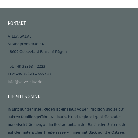
KONTAKT
VILLA SALVE
Strandpromenade 41
18609 Ostseebad Binz auf Rügen
Tel: +49 38393 – 2223
Fax: +49 38393 – 665750
info@salve-binz.de
DIE VILLA SALVE
in Binz auf der Insel Rügen ist ein Haus voller Tradition und seit 31
Jahren familiengeführt. Kulinarisch und regional genießen oder
malerisch träumen, ob im Restaurant, an der Bar, in den Suiten oder
auf der malerischen Freiterrasse – immer mit Blick auf die Ostsee.