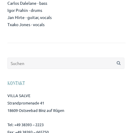
Carlos Dalelane · bass
Igor Prahin · drums
Jan Hirte · guitar, vocals
Txako Jones · vocals
Suchen
nach:
KONTAKT
VILLA SALVE
Strandpromenade 41
18609 Ostseebad Binz auf Rügen
Tel: +49 38393 – 2223
Fax: +49 38393 – 665750